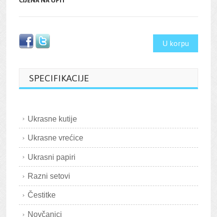
CIJENA NA UPIT
U korpu
SPECIFIKACIJE
Ukrasne kutije
Ukrasne vrećice
Ukrasni papiri
Razni setovi
Čestitke
Novčanici