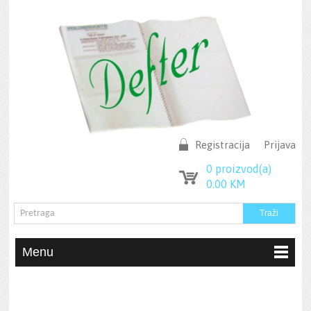
Registracija
Prijava
0
proizvod(a)
0.00
KM
Menu