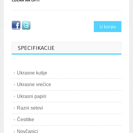
CIJENA NA UPIT
U korpu
SPECIFIKACIJE
Ukrasne kutije
Ukrasne vrećice
Ukrasni papiri
Razni setovi
Čestitke
Novčanici