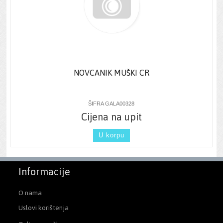
NOVCANIK MUŠKI CR
ŠIFRA GALA00328
Cijena na upit
U korpu
Informacije
O nama
Uslovi korištenja