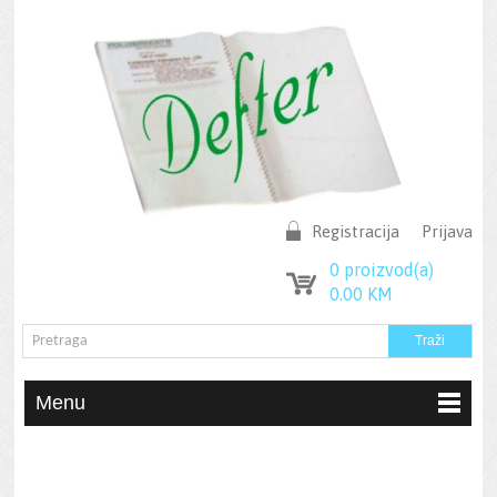
Registracija
Prijava
0
proizvod(a)
0.00
KM
Menu