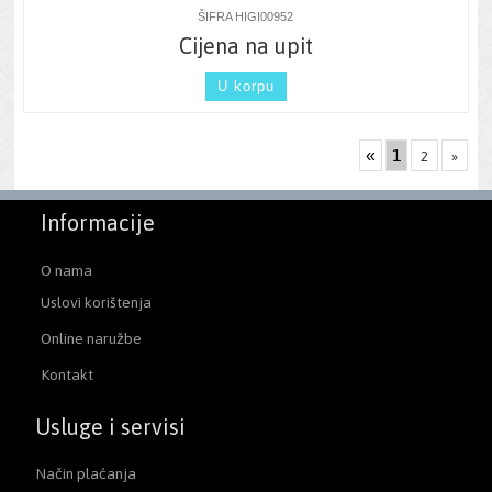
ŠIFRA HIGI00952
Cijena na upit
U korpu
«
1
2
»
Informacije
O nama
Uslovi korištenja
Online naružbe
Kontakt
Usluge i servisi
Način plaćanja