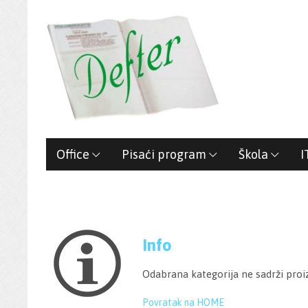
Office
Pisaći program
Škola
I
Info
Odabrana kategorija ne sadrži proi
Povratak na HOME