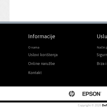
Informacije
Uslu
O nama
Način 
Uslovi korištenja
Sigur
Online naružbe
Brza 
Kontakt
Copyright © 2026
Def