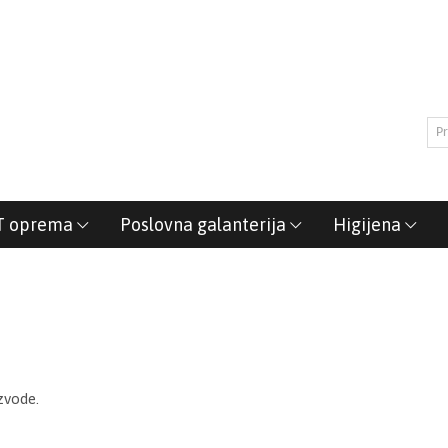
T oprema
Poslovna galanterija
Higijena
zvode.