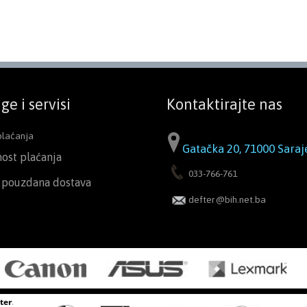
ge i servisi
Kontaktirajte nas
plaćanja
Gatačka 20, 71000 Saraj
nost plaćanja
033-766-761
i pouzdana dostava
defter@bih.net.ba
ter
.